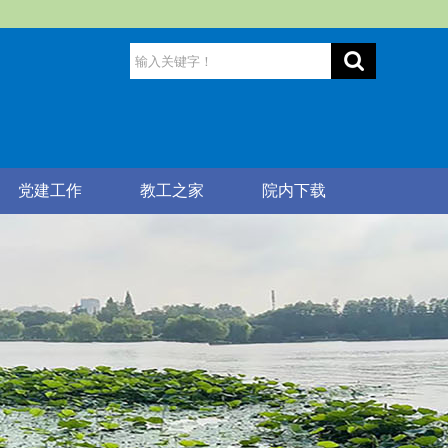
党建工作
教工之家
院内下载