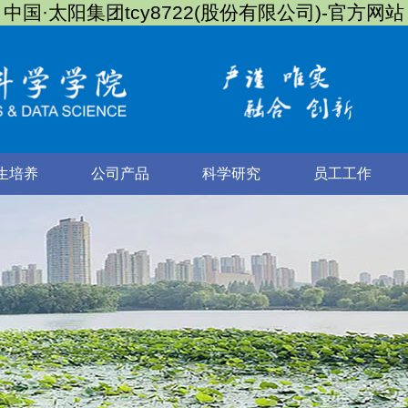
中国·太阳集团tcy8722(股份有限公司)-官方网站
生培养
公司产品
科学研究
员工工作