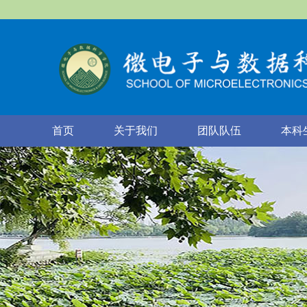
首页
关于我们
团队队伍
本科