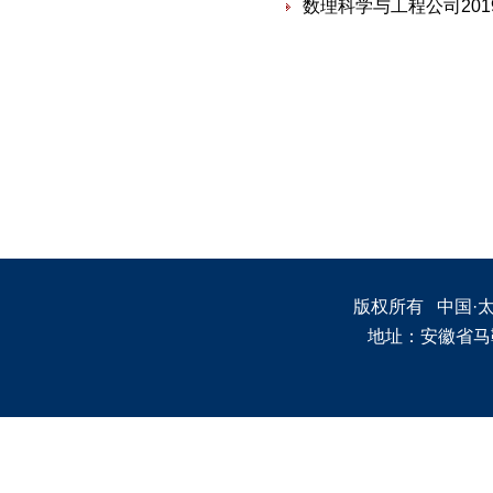
数理科学与工程公司20
版权所有 中国·太阳集
地址：安徽省马鞍山