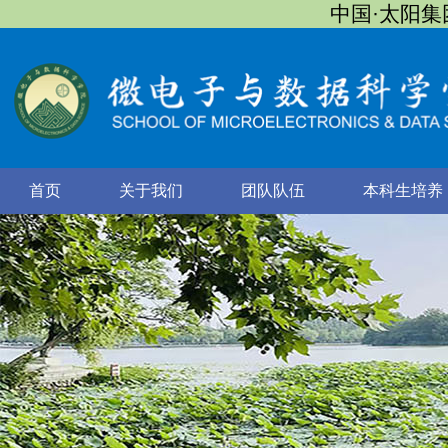
中国·太阳集团
首页
关于我们
团队队伍
本科生培养