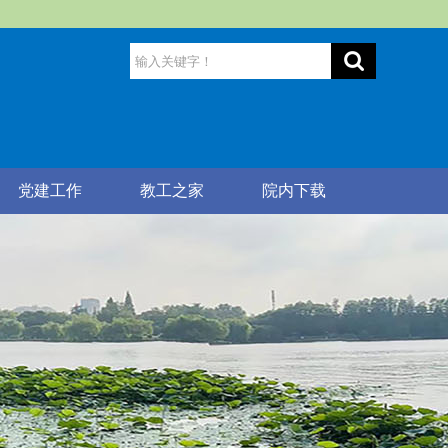
党建工作
教工之家
院内下载