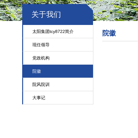
关于我们
​太阳集团tcy8722简介
院徽
现任领导
党政机构
院徽
院风院训
大事记