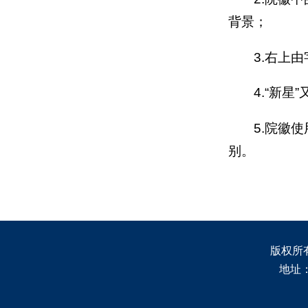
背景；
3.右上
4.“新
5.院徽
别。
版权所有 
地址：