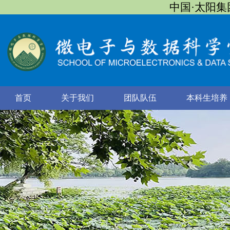
中国·太阳集团
首页
关于我们
团队队伍
本科生培养